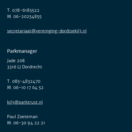
T.
078-6185522
M.
06-20254855
secretariaat@vereniging-dordtsekil3.nl
Parkmanager
Jade 208
3316 LJ Dordrecht
T.
085-4832470
M.
06-10 17 64 52
kil3@parktrust.nl
Paul Zoeteman
M.
06-30 94 22 21