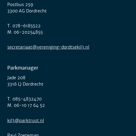
Postbus 259
3300 AG Dordrecht
T.
078-6185522
M.
06-20254855
secretariaat@vereniging-dordtsekil3.nl
Parkmanager
Jade 208
3316 LJ Dordrecht
T.
085-4832470
M.
06-10 17 64 52
kil3@parktrust.nl
Paul Zoeteman