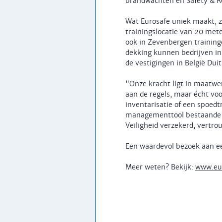
brandwachten en Safety & R
Wat Eurosafe uniek maakt, zij
trainingslocatie van 20 met
ook in Zevenbergen traininge
dekking kunnen bedrijven in
de vestigingen in België Dui
"Onze kracht ligt in maatwe
aan de regels, maar écht voo
inventarisatie of een spoedt
managementtool bestaande ui
Veiligheid verzekerd, vertro
Een waardevol bezoek aan een
Meer weten? Bekijk:
www.eur