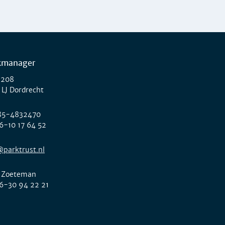
kmanager
 208
 LJ Dordrecht
85-4832470
6-10 17 64 52
@parktrust.nl
 Zoeteman
6-30 94 22 21