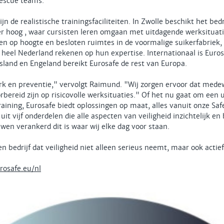
escue teams.
n de realistische trainingsfaciliteiten. In Zwolle beschikt het bed
er hoog , waar cursisten leren omgaan met uitdagende werksituati
n op hoogte en besloten ruimtes in de voormalige suikerfabriek, 
 heel Nederland rekenen op hun expertise. Internationaal is Euro
tsland en Engeland bereikt Eurosafe de rest van Europa.
rk en preventie," vervolgt Raimund. "Wij zorgen ervoor dat medew
rbereid zijn op risicovolle werksituaties." Of het nu gaat om een u
raining, Eurosafe biedt oplossingen op maat, alles vanuit onze Saf
t vijf onderdelen die alle aspecten van veiligheid inzichtelijk e
uwen verankerd dit is waar wij elke dag voor staan.
 bedrijf dat veiligheid niet alleen serieus neemt, maar ook actief
osafe.eu/nl