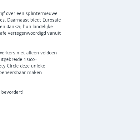
rijf over een splinternieuwe
es. Daarnaast biedt Eurosafe
en dankzij hun landelijke
safe vertegenwoordigd vanuit
erkers niet alleen voldoen
itgebreide risico-
ety Circle deze unieke
n beheersbaar maken.
 bevordert!