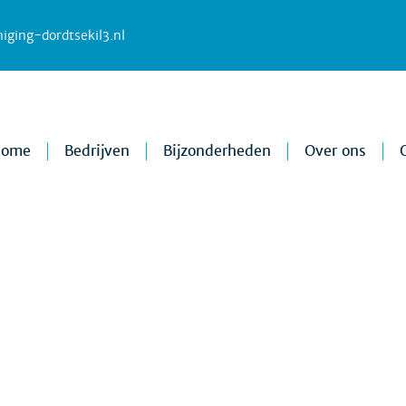
iging-dordtsekil3.nl
Home
Bedrijven
Bijzonderheden
Over ons
Nieuws