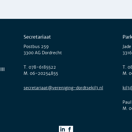
Secretariaat
Par
Postbus 259
Jade
3300 AG Dordrecht
3316
T.
078-6185522
T.
0
III
M.
06-20254855
M.
0
secretariaat@vereniging-dordtsekil3.nl
kil3
Paul
M.
0