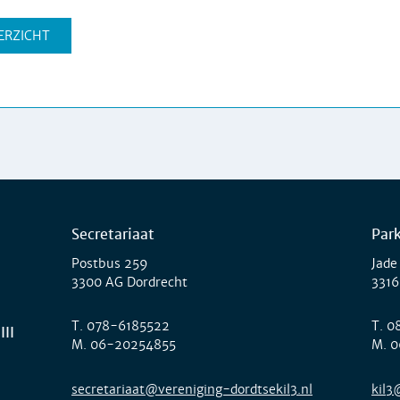
ERZICHT
Secretariaat
Par
Postbus 259
Jade
3300 AG Dordrecht
3316
T.
078-6185522
T.
0
III
M.
06-20254855
M.
0
secretariaat@vereniging-dordtsekil3.nl
kil3