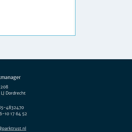
kmanager
 208
 LJ Dordrecht
85-4832470
6-10 17 64 52
@parktrust.nl