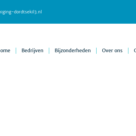
iging-dordtsekil3.nl
Home
Bedrijven
Bijzonderheden
Over ons
Nieuws