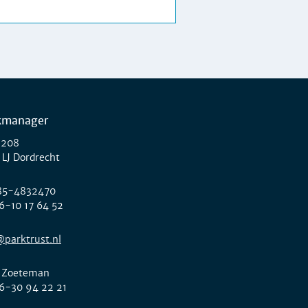
kmanager
 208
 LJ Dordrecht
85-4832470
6-10 17 64 52
@parktrust.nl
 Zoeteman
6-30 94 22 21