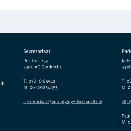
Secretariaat
Par
Postbus 259
Jade
3300 AG Dordrecht
3316
T.
078-6185522
T.
0
III
M.
06-20254855
M.
0
secretariaat@vereniging-dordtsekil3.nl
kil3
Paul
M.
0