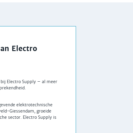
aan Electro
ij Electro Supply – al meer
sprekendheid.
ngevende elektrotechnische
xveld-Giessendam, groeide
che sector. Electro Supply is