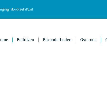
iging-dordtsekil3.nl
Home
Bedrijven
Bijzonderheden
Over ons
Nieuws