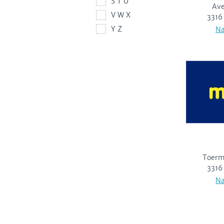
S T U
Ave
V W X
3316
Y Z
Na
Toerm
3316
Na