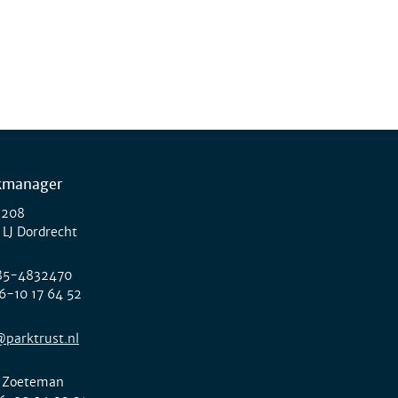
kmanager
 208
 LJ Dordrecht
85-4832470
6-10 17 64 52
@parktrust.nl
 Zoeteman