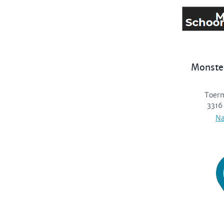
Monste
Toerm
3316
Na