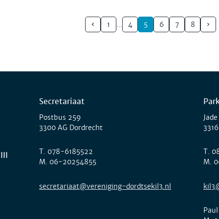
1
4
5
6
7
8
Secretariaat
Par
Postbus 259
Jade
3300 AG Dordrecht
3316
T.
078-6185522
T.
0
III
M.
06-20254855
M.
0
secretariaat@vereniging-dordtsekil3.nl
kil3
Paul