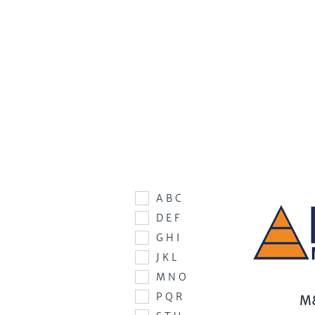
A B C
D E F
G H I
J K L
M N O
P Q R
M