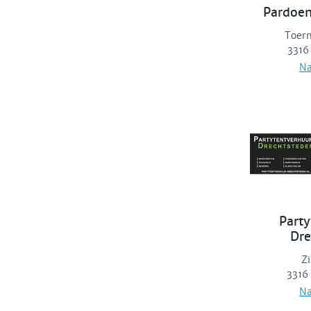
Pardoen
Toerm
3316
Na
Part
Dre
Z
3316
Na