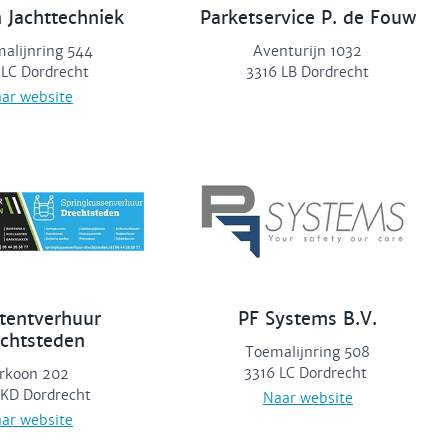
 Jachttechniek
Parketservice P. de Fouw
alijnring 544
Aventurijn 1032
 LC Dordrecht
3316 LB Dordrecht
ar website
ytentverhuur
PF Systems B.V.
chtsteden
Toemalijnring 508
3316 LC Dordrecht
irkoon 202
 KD Dordrecht
Naar website
ar website