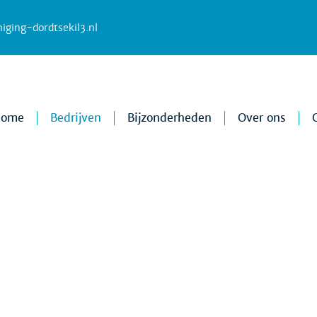
iging-dordtsekil3.nl
Home
Bedrijven
Bijzonderheden
Over ons
Bedrijven