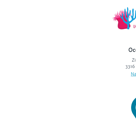
Oc
Z
3316
Na